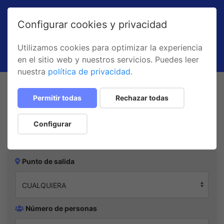
¡Estás en una versión de demostración! No es
Configurar cookies y privacidad
posible realizar pagos ni reservas reales en esta
demo.
Utilizamos cookies para optimizar la experiencia
en el sitio web y nuestros servicios. Puedes leer
Saber más
nuestra
política de privacidad
.
Permitir todas
Rechazar todas
Configurar
Inicio
Barcos
Punto de salida
Número de personas