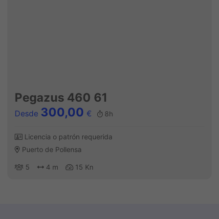
Pegazus 460 61
300,00
Desde
€
8h
Licencia o patrón requerida
Puerto de Pollensa
5
4 m
15 Kn