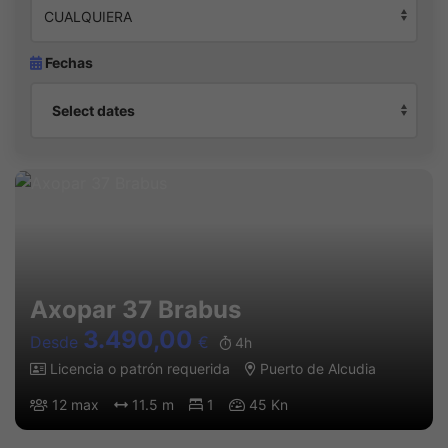
Fechas
Select dates
Axopar 37 Brabus
3.490,00
Desde
€
4h
Licencia o patrón requerida
Puerto de Alcudia
12 max
11.5 m
1
45 Kn